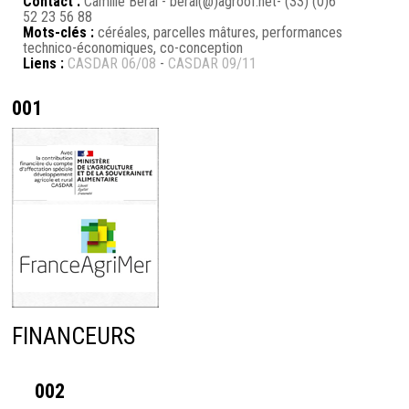
Contact :
Camille Béral - beral(@)agroof.net- (33) (0)6
52 23 56 88
Mots-clés :
céréales, parcelles mâtures, performances
technico-économiques, co-conception
Liens :
CASDAR 06/08
-
CASDAR 09/11
001
FINANCEURS
002