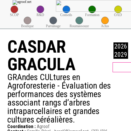
SCOP
R&D
Conseils
Formation
OAD
Boutique
Parrainage
Roumassouze
Actus
CASDAR
2026
2029
GRACULA
GRAndes CULtures en
Agroforesterie - Évaluation des
performances des systèmes
associant rangs d’arbres
intraparcellaires et grandes
cultures céréalières.
Coordination :
Agroof