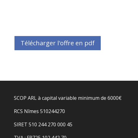
Télécharger l'offre en pdf
SCOP ARL à capital variable minimum de 6000€
RCS Nîmes 510244270
SIRET 510 244 270 000 45
TVA : FR725 102 442 70