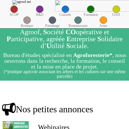
SCOP
R&D
Conseils
Formation
OAD
Boutique
Parrainage
Roumassouze
Actus
Agroof,
S
ociété
CO
opérative et
P
articipative, agréée
E
ntreprise
S
olidaire
d’
U
tilité
S
ociale.
Bureau d'études spécialisé en
Agroforesterie*
, nous
oeuvrons dans la recherche, la formation, le conseil
et la mise en place de projet.
(*pratique agricole associant les arbres et les cultures sur une même
parcelle)
Nos petites annonces
Webinaires